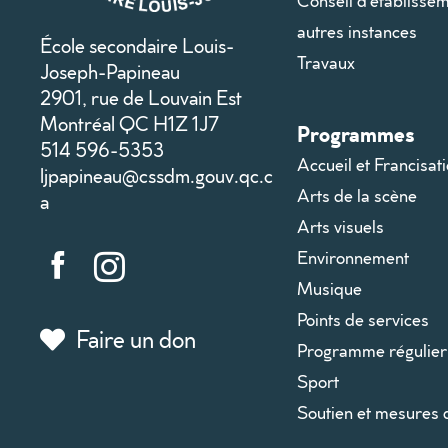
Conseil d’établissem
autres instances
École secondaire Louis-
Travaux
Joseph-Papineau
2901, rue de Louvain Est
Montréal QC H1Z 1J7
Programmes
514 596-5353
Accueil et Francisat
ljpapineau@cssdm.gouv.qc.c
Arts de la scène
a
Arts visuels
Environnement
Musique
Points de services
Faire un don
Programme régulier
Sport
Soutien et mesures 