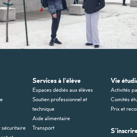
Services à l’élève
Vie étudi
Espaces dédiés aux élèves
Activités p
le
Soutien professionnel et
Comités ét
technique
Prix et rec
Aide alimentaire
t sécuritaire
Transport
S’inscrir